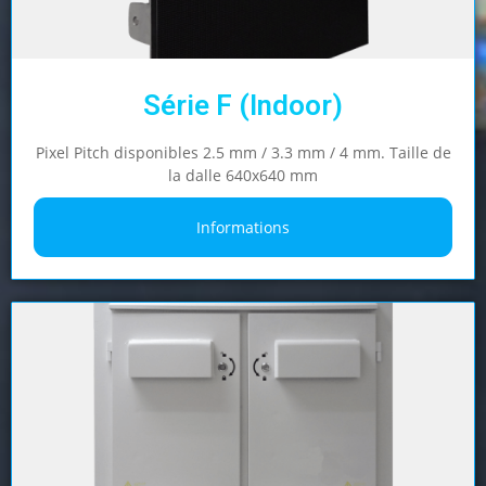
Série F (Indoor)
Pixel Pitch disponibles 2.5 mm / 3.3 mm / 4 mm. Taille de
la dalle 640x640 mm
Informations